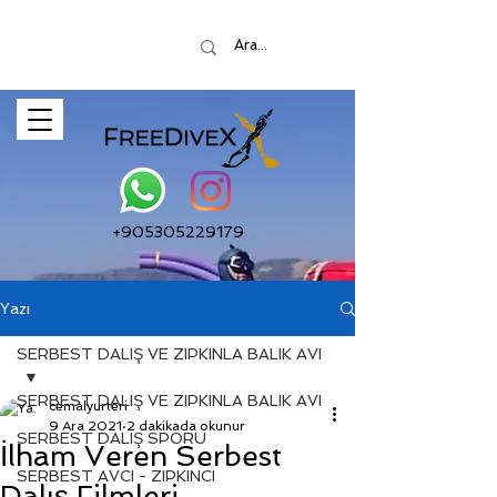
+905305229179
Yazı
SERBEST DALIŞ VE ZIPKINLA BALIK AVI
SERBEST DALIŞ VE ZIPKINLA BALIK AVI
cemalyurteri
9 Ara 2021
2 dakikada okunur
SERBEST DALIŞ SPORU
İlham Veren Serbest
SERBEST AVCI - ZIPKINCI
Dalış Filmleri