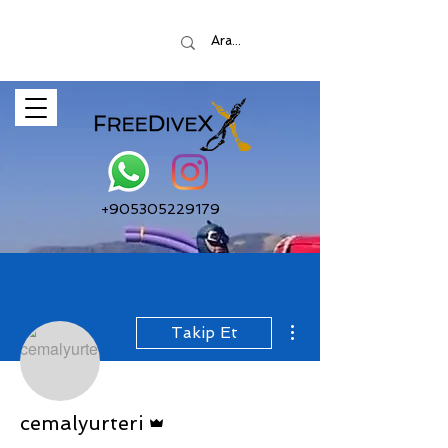
+905305229179
Diğer Eylemler
Takip Et
Admin
cemalyurteri