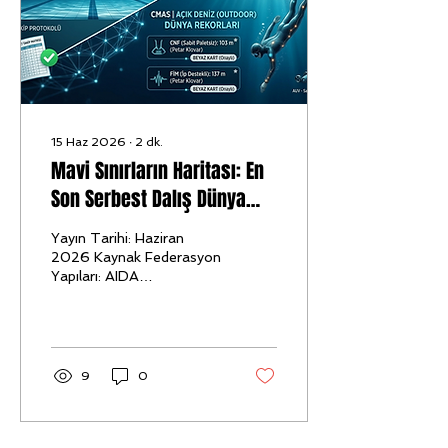
2026 yılı gerçekçi piyasa
şartları, güncel ekonomik
parametreler ve
tamamen...
15 Haz 2026
∙
2
dk.
Mavi Sınırların Haritası: En
Son Serbest Dalış Dünya
Rekorları
Yayın Tarihi: Haziran
2026 Kaynak Federasyon
Yapıları: AIDA
(Uluslararası Apne Birliği)
& CMAS (Dünya Sualtı
Aktiviteleri
Konfederasyonu)
Kategorizasyon: Havuz
9
0
(Indoor) & Açık Deniz
(Outdoor - Derinlik) 🏛️
AIDA (International
Association for the