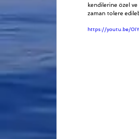
kendilerine özel v
zaman tolere edileb
https://youtu.be/0