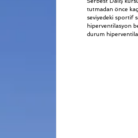
Serbest Dalış kursu
tutmadan önce kaçı
seviyedeki sportif 
hiperventilasyon be
durum hiperventil