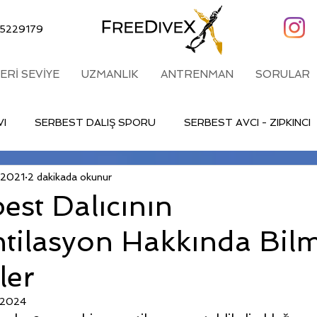
5229179
LERİ SEVİYE
UZMANLIK
ANTRENMAN
SORULAR
VI
SERBEST DALIŞ SPORU
SERBEST AVCI - ZIPKINCI
 2021
2 dakikada okunur
est Dalıcının
tilasyon Hakkında Bilm
ler
 2024