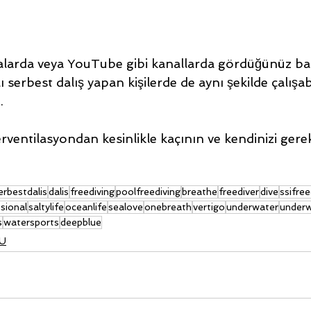
larda veya YouTube gibi kanallarda gördüğünüz bazı
serbest dalış yapan kişilerde de aynı şekilde çalışabi
.
rventilasyondan kesinlikle kaçının ve kendinizi gerek
erbestdalis
dalis
freediving
poolfreediving
breathe
freediver
dive
ssifree
sional
saltylife
oceanlife
sealove
onebreath
vertigo
underwater
under
s
watersports
deepblue
U