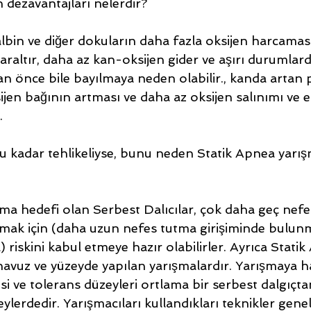
 dezavantajları nelerdir?
albin ve diğer dokuların daha fazla oksijen harcamas
daraltır, daha az kan-oksijen gider ve aşırı durumlard
 önce bile bayılmaya neden olabilir., kanda artan p
en bağının artması ve daha az oksijen salınımı ve en
.
u kadar tehlikeliyse, bunu neden Statik Apnea yarış
şma hedefi olan Serbest Dalıcılar, çok daha geç nefe
mak için (daha uzun nefes tutma girişiminde bulun
 riskini kabul etmeye hazır olabilirler. Ayrıca Stati
havuz ve yüzeyde yapılan yarışmalardır. Yarışmaya h
resi ve tolerans düzeyleri ortlama bir serbest dalgıçt
eylerdedir. Yarışmacıları kullandıkları teknikler genell