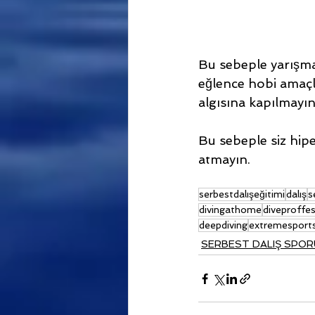
Bu sebeple yarışma
eğlence hobi amaçlı 
algısına kapılmayın
Bu sebeple siz hipe
atmayın.
serbestdalışeğitimi
dalış
s
divingathome
diveproffes
deepdiving
extremesport
SERBEST DALIŞ SPOR