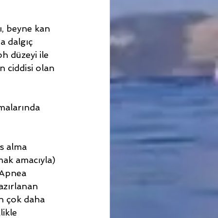
ı, beyne kan 
a dalgıç 
h düzeyi ile 
 ciddisi olan 
malarında 
s alma 
mak amacıyla) 
k Apnea 
azırlanan 
an çok daha 
ikle 