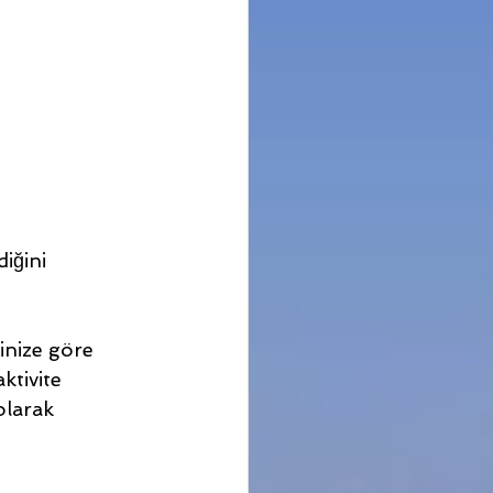
iğini 
inize göre 
ktivite 
olarak 