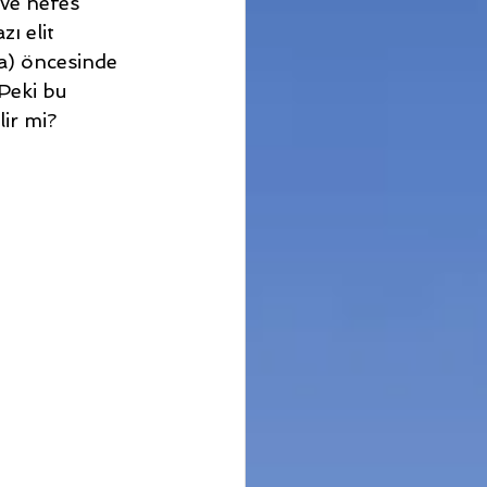
 ve nefes 
ı elit 
ma) öncesinde 
Peki bu 
ir mi?