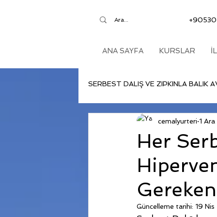
+90530
ANA SAYFA
KURSLAR
İ
SERBEST DALIŞ VE ZIPKINLA BALIK A
cemalyurteri
1 Ara
Her Serb
Hiperven
Gereken
Güncelleme tarihi:
19 Nis