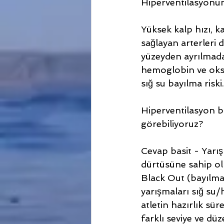
Hiperventilasyonun
Yüksek kalp hızı, k
sağlayan arterleri 
yüzeyden ayrılmadan
hemoglobin ve oksij
sığ su bayılma riski.
Hiperventilasyon b
görebiliyoruz?
Cevap basit - Yarı
dürtüsüne sahip ol
Black Out (bayılma)
yarışmaları sığ su/
atletin hazırlık sü
farklı seviye ve düz