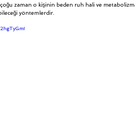
e çoğu zaman o kişinin beden ruh hali ve metabolizm
ileceği yöntemlerdir.
IY2hgTyGmI