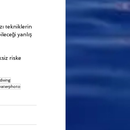
 tekniklerin 
leceği yanlış 
siz riske 
diving
waterphoto