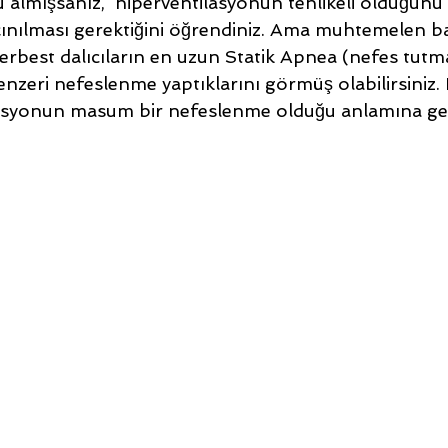
 almışsanız,  hiperventilasyonun tehlikeli olduğunu
nılması gerektiğini öğrendiniz. Ama muhtemelen baz
serbest dalıcıların en uzun Statik Apnea (nefes tut
nzeri nefeslenme yaptıklarını görmüş olabilirsiniz. 
asyonun masum bir nefeslenme olduğu anlamına gel