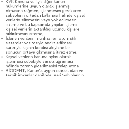
KVK Kanunu ve ilgili diğer kanun
hükümlerine uygun olarak işlenmiş
olmasına rağmen, işlenmesini gerektiren
sebeplerin ortadan kalkması hâlinde kişisel
verilerin silinmesini veya yok edilmesini
isteme ve bu kapsamda yapılan işlemin
kişisel verilerin aktarıldığı üçüncü kişilere
bildirilmesini isteme,
İşlenen verilerin münhasıran otomatik
sistemler vasıtasıyla analiz edilmesi
suretiyle kişinin kendisi aleyhine bir
sonucun ortaya çıkmasına itiraz etme,
Kişisel verilerin kanuna aykırı olarak
işlenmesi sebebiyle zarara uğraması
hâlinde zararın giderilmesini talep etme.
BİODENT, Kanun’a uygun olarak, idari ve
teknik imkanlar dahilinde; Veri Sahiplerinin
kişisel verilerini kullanmalarını mümkün
kılınması için gerekli olan sistemleri
yürütmektedir.
Haklarınıza ilişkin
taleplerinizi
www.biowhiten.com
İletişim
Formu’nda yer alan yöntemlerle
Şirketimize iletmeniz durumunda, talebin
niteliğine göre en kısa sürede ve en geç
otuz gün içinde ücretsiz olarak
sonuçlandıracaktır. Ancak, işlemin ayrıca bir