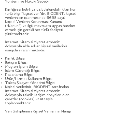
Yöntemi ve Hukuki Sebebi
Kimliğinizi belirli ya da belirlenebilir kılan her
türlü bilgi “kişisel veri”dir. BİODENT, kişisel
verilerinizin işlenmesinde 6698 sayılı
Kişisel Verilerin Korunması Kanunu
(“Kanun”) ve ilgili mevzuata uygun hareket
etmek için gerekli her türlü faaliyeti
yürütmektedir.
İnternet Sitemizi ziyaret etmeniz
dolayısıyla elde edilen kişisel verileriniz
aşağıda sıralanmaktadır:
Kimlik Bilgisi
İletişim Bilgisi
Müşteri İşlem Bilgisi
İşlem Güvenliği Bilgisi
Pazarlama Bilgisi
Ürün/Hizmet Kullanım Bilgisi
Talep/Şikayet Yönetimi Bilgisi
Kişisel verileriniz, BİODENT tarafından
İnternet Sitemizi ziyaret etmeniz
dolayısıyla teknik iletişim dosyaları olan
çerezler (cookies) vasıtasıyla
toplanmaktadır.
Veri Sahiplerinin Kişisel Verilerinin Hangi