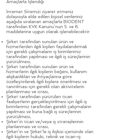
Amaçlarla İşlendiği
İnternet Sitemizi ziyaret etmeniz
dolayısıyla elde edilen kişisel verileriniz
aşağıda sıralanan amaçlarla BİODENT
tarafından KVK Kanunu’nun 5. ve 6.
maddelerine uygun olarak işlenebilecektir:
Şirket tarafından sunulan ürün ve
hizmetlerden ilgili kişileri faydalandırmak
için gerekli çalışmaların iş birimlerimiz
tarafından yapılması ve ilgili iş süreçlerinin
yürütülmesi,
Şirket tarafından sunulan ürün ve
hizmetlerin ilgili kişilerin beğeni, kullanım
alışkanlıkları ve ihtiyaçlarına göre
özelleştirilerek ilgili kişilere önerilmesi ve
tanıtılması için gerekli olan aktivitelerin
planlanması ve icrası,
Şirket tarafından yürütülen ticari
faaliyetlerin gerçekleştirilmesi için ilgili iş
birimlerimiz tarafından gerekli çalışmaların
yapılması ve buna bağlı iş süreçlerinin
yürütülmesi,
Şirket’in ticari ve/veya iş stratejilerinin
planlanması ve icrası,
Şirket’in ve Şirket’le iş ilişkisi içerisinde olan
ilgili kişilerin hukuki, teknik ve ticari-iş