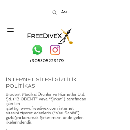
+905305229179
İNTERNET SİTESİ GİZLİLİK
POLİTİKASI
Biodent Medikal Ürünler ve Hizmetler Ltd.
Şti. (“BİODENT” veya “Şirket”) tarafından
işletilen
işlettiği
www.freedivex.com
internet
sitesini ziyaret edenlerin (“Veri Sahibi”)
gizliliğini korumak Şirketimizin önde gelen
ilkelerindendir.