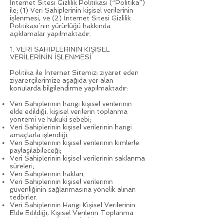
İnternet Sitesi Gizlilik Politikası (“Politika”)
ile; (1) Veri Sahiplerinin kişisel verilerinin
işlenmesi, ve (2) İnternet Sitesi Gizlilik
Politikası’nın yürürlüğü hakkında
açıklamalar yapılmaktadır.
1. VERİ SAHİPLERİNİN KİŞİSEL
VERİLERİNİN İŞLENMESİ
Politika ile İnternet Sitemizi ziyaret eden
ziyaretçilerimize aşağıda yer alan
konularda bilgilendirme yapılmaktadır:
Veri Sahiplerinin hangi kişisel verilerinin
elde edildiği, kişisel verilerin toplanma
yöntemi ve hukuki sebebi;
Veri Sahiplerinin kişisel verilerinin hangi
amaçlarla işlendiği;
Veri Sahiplerinin kişisel verilerinin kimlerle
paylaşılabileceği;
Veri Sahiplerinin kişisel verilerinin saklanma
süreleri;
Veri Sahiplerinin hakları;
Veri Sahiplerinin kişisel verilerinin
güvenliğinin sağlanmasına yönelik alınan
tedbirler.
Veri Sahiplerinin Hangi Kişisel Verilerinin
Elde Edildiği, Kişisel Verilerin Toplanma