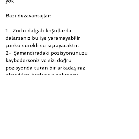
yok
Bazı dezavantajlar:
1- Zorlu dalgalı koşullarda 
dalarsanız bu işe yaramayabilir 
çünkü sürekli su sıçrayacaktır.
2- Şamandıradaki pozisyonunuzu 
kaybederseniz ve sizi doğru 
pozisyonda tutan bir arkadaşınız 
olmadıkça başlangıç ​​noktanızı 
kontrol edemezsiniz. Etrafınızda 
yüzey ipleri varsa, ördek dalışı 
sırasında kolayca takılıp 
kalabilirsiniz.
3- Bir yastık veya sosis 
kullanırsanız, onları şamandıraya 
tutan ipler içlerine dolanabilir.
4- Ağır bir boyun ağırlığı 