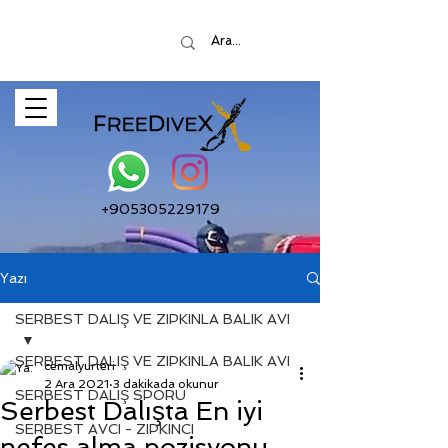
+905305229179
Yazı
SERBEST DALIŞ VE ZIPKINLA BALIK AVI
SERBEST DALIŞ VE ZIPKINLA BALIK AVI
cemalyurteri
2 Ara 2021
3 dakikada okunur
SERBEST DALIŞ SPORU
Serbest Dalışta En iyi
SERBEST AVCI - ZIPKINCI
nefes alma pozisyonu