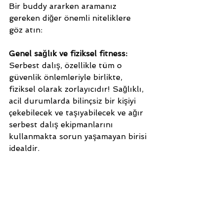
Bir buddy ararken aramanız 
gereken diğer önemli niteliklere 
göz atın:
Genel sağlık ve fiziksel fitness:
Serbest dalış, özellikle tüm o 
güvenlik önlemleriyle birlikte, 
fiziksel olarak zorlayıcıdır! Sağlıklı, 
acil durumlarda bilinçsiz bir kişiyi 
çekebilecek ve taşıyabilecek ve ağır 
serbest dalış ekipmanlarını 
kullanmakta sorun yaşamayan birisi 
idealdir.
Dalış yeri hakkında bilgi sahibi 
olma:
 Dalış yerinin koşullarını, 
hangi halatların kullanılacağını, 
bölgedeki tekne trafiğini ve acil 
durum hizmetlerinin tam olarak 