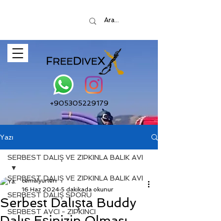
+905305229179
Yazı
SERBEST DALIŞ VE ZIPKINLA BALIK AVI
SERBEST DALIŞ VE ZIPKINLA BALIK AVI
cemalyurteri
16 Haz 2024
5 dakikada okunur
SERBEST DALIŞ SPORU
Serbest Dalışta Buddy
SERBEST AVCI - ZIPKINCI
Dalış Eşinizin Olması