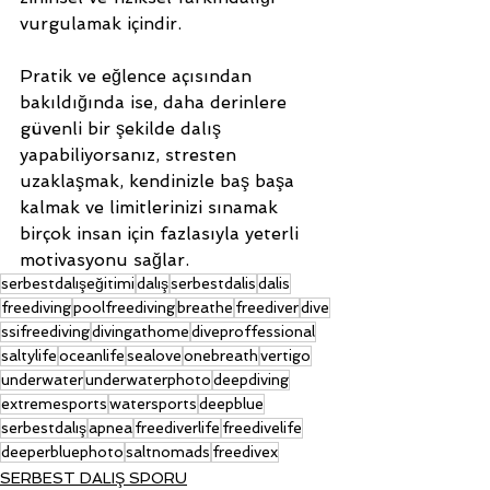
vurgulamak içindir. 
Pratik ve eğlence açısından 
bakıldığında ise, daha derinlere 
güvenli bir şekilde dalış 
yapabiliyorsanız, stresten 
uzaklaşmak, kendinizle baş başa 
kalmak ve limitlerinizi sınamak 
birçok insan için fazlasıyla yeterli 
motivasyonu sağlar.
serbestdalışeğitimi
dalış
serbestdalis
dalis
freediving
poolfreediving
breathe
freediver
dive
ssifreediving
divingathome
diveproffessional
saltylife
oceanlife
sealove
onebreath
vertigo
underwater
underwaterphoto
deepdiving
extremesports
watersports
deepblue
serbestdalış
apnea
freediverlife
freedivelife
deeperbluephoto
saltnomads
freedivex
SERBEST DALIŞ SPORU