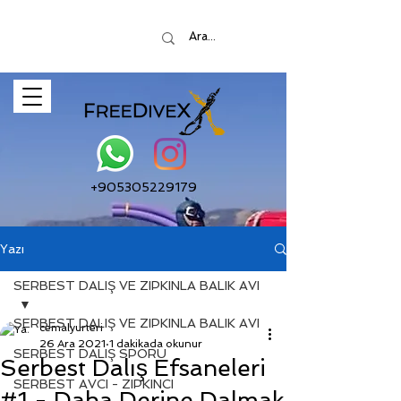
+905305229179
Yazı
SERBEST DALIŞ VE ZIPKINLA BALIK AVI
SERBEST DALIŞ VE ZIPKINLA BALIK AVI
cemalyurteri
26 Ara 2021
1 dakikada okunur
SERBEST DALIŞ SPORU
Serbest Dalış Efsaneleri
SERBEST AVCI - ZIPKINCI
#1 - Daha Derine Dalmak