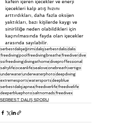
kafein içeren içecekler ve enerji 
içecekleri kalp atış hızını 
arttırdıkları, daha fazla oksijen 
yaktıkları, bazı kişilerde kaygı ve 
sinirliliğe neden olabildikleri için 
kaçınılmasında fayda olan içecekler 
arasında sayılabilir.
serbestdalışeğitimi
dalış
serbestdalis
dalis
freediving
poolfreediving
breathe
freediver
dive
ssifreediving
divingathome
diveproffessional
saltylife
oceanlife
sealove
onebreath
vertigo
underwater
underwaterphoto
deepdiving
extremesports
watersports
deepblue
serbestdalış
apnea
freediverlife
freedivelife
deeperbluephoto
saltnomads
freedivex
SERBEST DALIŞ SPORU