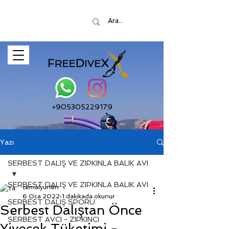
+905305229179
Yazı
SERBEST DALIŞ VE ZIPKINLA BALIK AVI
SERBEST DALIŞ VE ZIPKINLA BALIK AVI
cemalyurteri
6 Oca 2022
1 dakikada okunur
SERBEST DALIŞ SPORU
Serbest Dalıştan Önce
SERBEST AVCI - ZIPKINCI
Yiyecek Tüketimi -