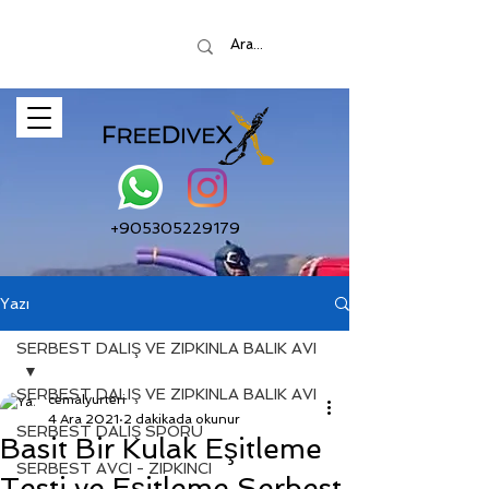
+905305229179
Yazı
SERBEST DALIŞ VE ZIPKINLA BALIK AVI
SERBEST DALIŞ VE ZIPKINLA BALIK AVI
cemalyurteri
4 Ara 2021
2 dakikada okunur
SERBEST DALIŞ SPORU
Basit Bir Kulak Eşitleme
SERBEST AVCI - ZIPKINCI
Testi ve Eşitleme Serbest