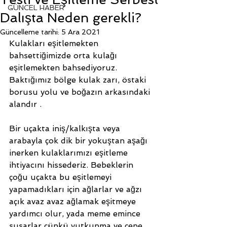
GÜNCEL HABER
Dalışta Neden gerekli?
Güncelleme tarihi:
5 Ara 2021
Kulakları eşitlemekten 
bahsettiğimizde orta kulağı 
eşitlemekten bahsediyoruz. 
Baktığımız bölge kulak zarı, östaki 
borusu yolu ve boğazın arkasındaki 
alandır .
Bir uçakta iniş/kalkışta veya 
arabayla çok dik bir yokuştan aşağı 
inerken kulaklarımızı eşitleme 
ihtiyacını hissederiz. Bebeklerin 
çoğu uçakta bu eşitlemeyi 
yapamadıkları için ağlarlar ve ağzı 
açık avaz avaz ağlamak eşitmeye 
yardımcı olur, yada meme emince 
susarlar çünkü yutkunma ve çene 