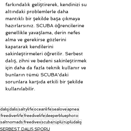
farkındalık geliştirerek, kendinizi su 
altındaki problemlerle daha 
mantıklı bir şekilde başa çıkmaya 
hazırlarsınız. SCUBA öğrencilerine 
genellikle yavaşlama, derin nefes 
alma ve gerekirse gözlerini 
kapatarak kendilerini 
sakinleştirmeleri öğretilir. Serbest 
dalış, zihni ve bedeni sakinleştirmek 
için daha da fazla teknik kullanır ve 
bunların tümü SCUBA'daki 
sorunlara karşıda etkili bir şekilde 
kullanılabilir.
dalış
dalis
saltylife
oceanlife
sealove
apnea
freediverlife
freedivelife
deeperbluephoto
saltnomads
freedivex
scuba
tüplü
tüplüdalış
SERBEST DALIŞ SPORU