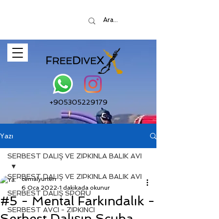
+905305229179
Yazı
SERBEST DALIŞ VE ZIPKINLA BALIK AVI
SERBEST DALIŞ VE ZIPKINLA BALIK AVI
cemalyurteri
6 Oca 2022
1 dakikada okunur
SERBEST DALIŞ SPORU
#5 - Mental Farkındalık -
SERBEST AVCI - ZIPKINCI
Serbest Dalışın Scuba