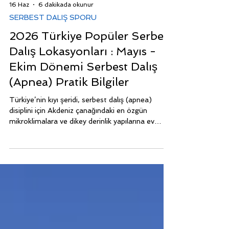
16 Haz
6 dakikada okunur
SERBEST DALIŞ SPORU
2026 Türkiye Popüler Serbest
Dalış Lokasyonları : Mayıs -
Ekim Dönemi Serbest Dalış
(Apnea) Pratik Bilgiler
Türkiye’nin kıyı şeridi, serbest dalış (apnea)
disiplini için Akdeniz çanağındaki en özgün
mikroklimalara ve dikey derinlik yapılarına ev
sahipliği yapmaktadır. Bir serbest dalgıcın ihtiyaç
duyduğu görüş mesafesi, rüzgarsız pürüzsüz
yüzey (pre-apne konforu), dikey derinleşen
duvarlar ve termoklin dengesi göz önüne
alındığında, Türkiye'de aktif apnea sezonu Mayıs
ayında başlar ve Ekim ayının sonuna kadar
devam eder. 2026 yılı gerçekçi piyasa şartları,
güncel ekonomik parametre