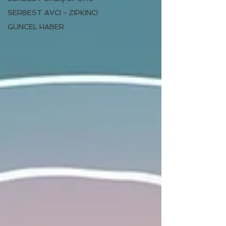
SERBEST AVCI - ZIPKINCI
GÜNCEL HABER