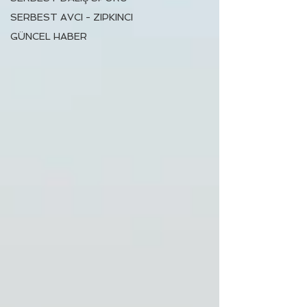
SERBEST AVCI - ZIPKINCI
GÜNCEL HABER