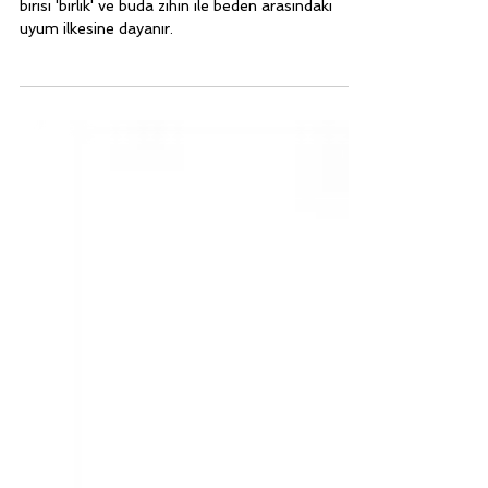
Serbest Dalış ve Yoga İlişkisi -
Faydaları
Yoga kelimesinin en çok kullanılan anlamlarından
birisi 'birlik' ve buda zihin ile beden arasındaki
uyum ilkesine dayanır.