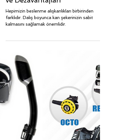
6 Oca 2022
1 dakikada okunur
SERBEST DALIŞ SPORU
Serbest Dalıştan Önce
Yiyecek Tüketimi - Avantajları
ve Dezavantajları
Hepimizin beslenme alışkanlıkları birbirinden
farklıdır. Dalış boyunca kan şekerinizin sabit
kalmasını sağlamak önemlidir.