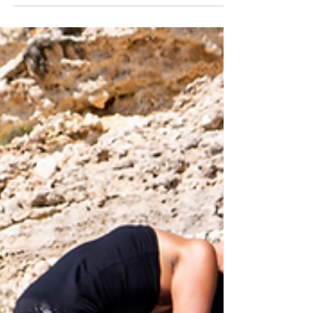
Basit bir CO2 veya O2 tablosunu muhtemelen
bu yazıyı okumadan Nefesinizi Daha Uzun
Tutabilmek İçin Neler Yapabilirsiniz? Tablolar
Etkilimi?