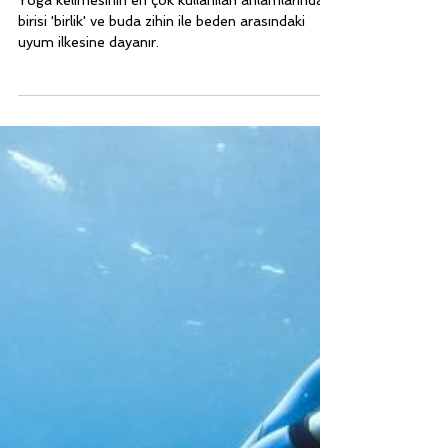
6 Oca 2022
1 dakikada okunur
SERBEST DALIŞ SPORU
Serbest Dalış ve Yoga İlişkisi -
Faydaları
Yoga kelimesinin en çok kullanılan anlamlarından
birisi 'birlik' ve buda zihin ile beden arasındaki
uyum ilkesine dayanır.