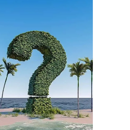
#3 - Eşitleme Teknikleri -
Serbest Dalışın Scuba
Dalışlarınıza Olası Faydaları
Hiç kulaklarınızın eşitleyemediğniz günlerden biri
oldu mu? Serbest Dalış kursunda Frenzel
metodu gibi ileri seviye denkleştirme