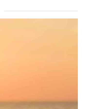
6 Oca 2022
1 dakikada okunur
SERBEST DALIŞ SPORU
Serbest Dalıştan Önce
Yiyecek Tüketimi - Avantajları
ve Dezavantajları
Hepimizin beslenme alışkanlıkları birbirinden
farklıdır. Dalış boyunca kan şekerinizin sabit
kalmasını sağlamak önemlidir.