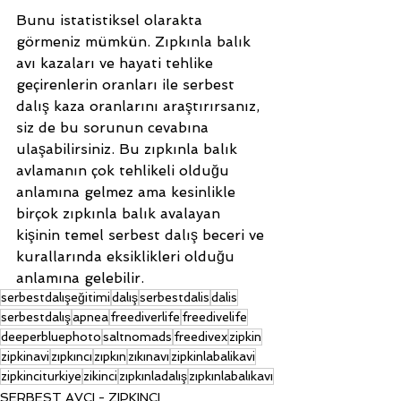
Bunu istatistiksel olarakta 
görmeniz mümkün. Zıpkınla balık 
avı kazaları ve hayati tehlike 
geçirenlerin oranları ile serbest 
dalış kaza oranlarını araştırırsanız, 
siz de bu sorunun cevabına 
ulaşabilirsiniz. Bu zıpkınla balık 
avlamanın çok tehlikeli olduğu 
anlamına gelmez ama kesinlikle 
birçok zıpkınla balık avalayan 
kişinin temel serbest dalış beceri ve 
kurallarında eksiklikleri olduğu 
anlamına gelebilir.
serbestdalışeğitimi
dalış
serbestdalis
dalis
serbestdalış
apnea
freediverlife
freedivelife
deeperbluephoto
saltnomads
freedivex
zipkin
zipkinavi
zıpkıncı
zıpkın
zıkınavı
zipkinlabalikavi
zipkinciturkiye
zikinci
zıpkınladalış
zıpkınlabalıkavı
SERBEST AVCI - ZIPKINCI