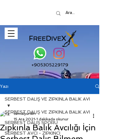
+905305229179
Yazı
SERBEST DALIŞ VE ZIPKINLA BALIK AVI
SERBEST DALIŞ VE ZIPKINLA BALIK AVI
cemalyurteri
15 Ara 2021
1 dakikada okunur
SERBEST DALIŞ SPORU
Zıpkınla Balık Avcılığı İçin
SERBEST AVCI - ZIPKINCI
Serbest Dalış Bilmem