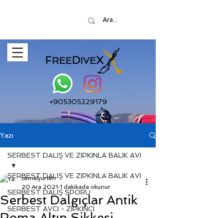
+905305229179
Yazı
SERBEST DALIŞ VE ZIPKINLA BALIK AVI
SERBEST DALIŞ VE ZIPKINLA BALIK AVI
cemalyurteri
20 Ara 2021
1 dakikada okunur
SERBEST DALIŞ SPORU
Serbest Dalgıçlar Antik
SERBEST AVCI - ZIPKINCI
Roma Altın Sikkesi