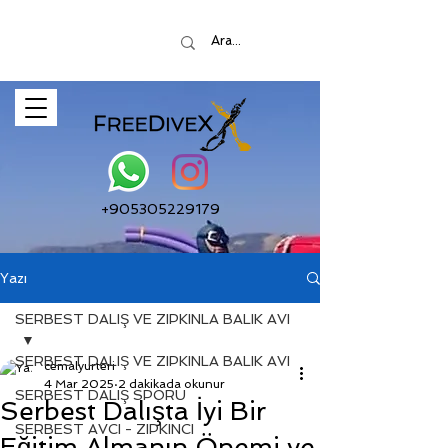
+905305229179
Yazı
SERBEST DALIŞ VE ZIPKINLA BALIK AVI
SERBEST DALIŞ VE ZIPKINLA BALIK AVI
cemalyurteri
4 Mar 2025
2 dakikada okunur
SERBEST DALIŞ SPORU
Serbest Dalışta İyi Bir
SERBEST AVCI - ZIPKINCI
Eğitim Almanın Önemi ve