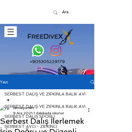
+905305229179
Yazı
SERBEST DALIŞ VE ZIPKINLA BALIK AVI
SERBEST DALIŞ VE ZIPKINLA BALIK AVI
cemalyurteri
9 Ara 2021
1 dakikada okunur
SERBEST DALIŞ SPORU
Serbest Dalış İlerlemek
SERBEST AVCI - ZIPKINCI
İçin Doğru ve Düzenli