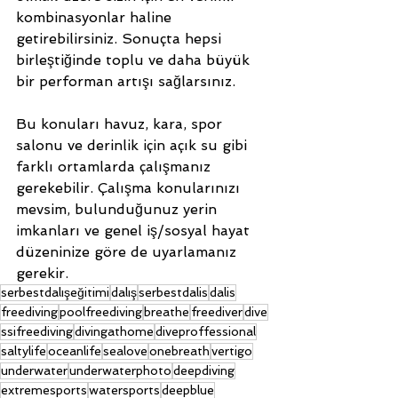
kombinasyonlar haline 
getirebilirsiniz. Sonuçta hepsi 
birleştiğinde toplu ve daha büyük 
bir performan artışı sağlarsınız. 
Bu konuları havuz, kara, spor 
salonu ve derinlik için açık su gibi 
farklı ortamlarda çalışmanız 
gerekebilir. Çalışma konularınızı 
mevsim, bulunduğunuz yerin 
imkanları ve genel iş/sosyal hayat 
düzeninize göre de uyarlamanız 
gerekir.
serbestdalışeğitimi
dalış
serbestdalis
dalis
freediving
poolfreediving
breathe
freediver
dive
ssifreediving
divingathome
diveproffessional
saltylife
oceanlife
sealove
onebreath
vertigo
underwater
underwaterphoto
deepdiving
extremesports
watersports
deepblue