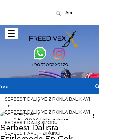
+905305229179
Yazı
SERBEST DALIŞ VE ZIPKINLA BALIK AVI
SERBEST DALIŞ VE ZIPKINLA BALIK AVI
cemalyurteri
9 Ara 2021
2 dakikada okunur
SERBEST DALIŞ SPORU
Serbest Dalışta
SERBEST AVCI - ZIPKINCI
Eşitlemede En Çok