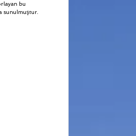
orlayan bu 
da sunulmuştur.