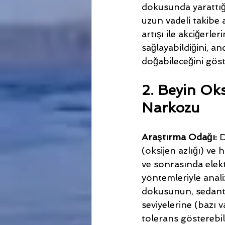
dokusunda yarattığı
uzun vadeli takibe 
artışı ile akciğerl
sağlayabildiğini, an
doğabileceğini gös
2. Beyin Oks
Narkozu
Araştırma Odağı:
 
(oksijen azlığı) ve 
ve sonrasında elek
yöntemleriyle analiz
dokusunun, sedante
seviyelerine (bazı
tolerans gösterebil