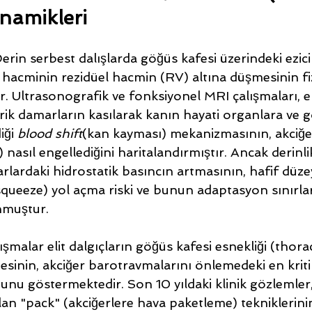
namikleri
Derin serbest dalışlarda göğüs kafesi üzerindeki ezici
 hacminin rezidüel hacmin (RV) altına düşmesinin fiz
tir. Ultrasonografik ve fonksiyonel MRI çalışmaları, 
erik damarların kasılarak kanın hayati organlara ve 
ği 
blood shift
(kan kayması) mekanizmasının, akciğer
nasıl engellediğini haritalandırmıştır. Ancak derinlik
arlardaki hidrostatik basıncın artmasının, hafif düze
ueeze) yol açma riski ve bunun adaptasyon sınırları
onmuştur.
ışmalar elit dalgıçların göğüs kafesi esnekliği (thoraci
tesinin, akciğer barotravmalarını önlemedeki en kri
nu göstermektedir. Son 10 yıldaki klinik gözlemler,
lan "pack" (akciğerlere hava paketleme) tekniklerini