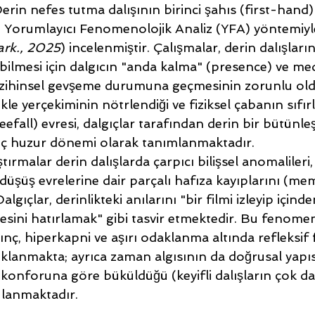
Derin nefes tutma dalışının birinci şahıs (first-hand) 
i, Yorumlayıcı Fenomenolojik Analiz (YFA) yöntemiyl
ark., 2025
) incelenmiştir. Çalışmalar, derin dalışların
ilmesi için dalgıcın "anda kalma" (presence) ve me
 zihinsel gevşeme durumuna geçmesinin zorunlu ol
le yerçekiminin nötrlendiği ve fiziksel çabanın sıfırl
eefall) evresi, dalgıçlar tarafından derin bir bütünl
 iç huzur dönemi olarak tanımlanmaktadır.
tırmalar derin dalışlarda çarpıcı bilişsel anomalileri, 
düşüş evrelerine dair parçalı hafıza kayıplarını (mem
lgıçlar, derinlikteki anılarını "bir filmi izleyip içind
esini hatırlamak" gibi tasvir etmektedir. Bu fenome
ınç, hiperkapni ve aşırı odaklanma altında refleksif f
ıklanmakta; ayrıca zaman algısının da doğrusal yapıs
konforuna göre büküldüğü (keyifli dalışların çok da
ulanmaktadır.