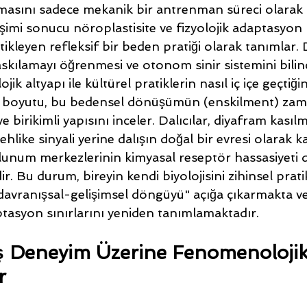
lmasını sadece mekanik bir antrenman süreci olarak 
eşimi sonucu nöroplastisite ve fizyolojik adaptasyon 
ikleyen refleksif bir beden pratiği olarak tanımlar. 
baskılamayı öğrenmesi ve otonom sinir sistemini bilinç
jik altyapı ile kültürel pratiklerin nasıl iç içe geçtiğin
i boyutu, bu bedensel dönüşümün (enskilment) zama
birikimli yapısını inceler. Dalıcılar, diyafram kasılm
ehlike sinyali yerine dalışın doğal bir evresi olarak 
lunum merkezlerinin kimyasal reseptör hassasiyeti de
r. Bu durum, bireyin kendi biyolojisini zihinsel prati
 "davranışsal-gelişimsel döngüyü" açığa çıkarmakta v
ptasyon sınırlarını yeniden tanımlamaktadır.
 Deneyim Üzerine Fenomenolojik
r