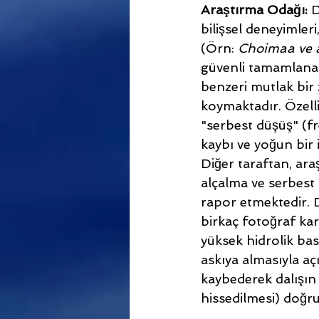
Araştırma Odağı:
 
bilişsel deneyimler
(Örn: 
Choimaa ve 
güvenli tamamlanab
benzeri mutlak bir
koymaktadır. Özellik
"serbest düşüş" (fr
kaybı ve yoğun bir
Diğer taraftan, araş
alçalma ve serbest 
rapor etmektedir. Da
birkaç fotoğraf kar
yüksek hidrolik bas
askıya almasıyla aç
kaybederek dalışın 
hissedilmesi) doğr