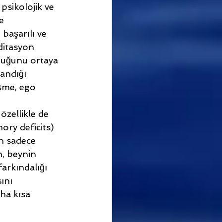
psikolojik ve 
e 
 başarılı ve 
ditasyon 
duğunu ortaya 
andığı 
eşme, ego 
özellikle de 
ory deficits) 
en sadece 
n, beynin 
arkındalığı 
ını 
ha kısa 