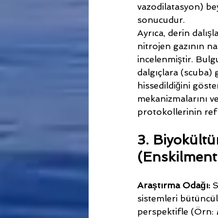
vazodilatasyon) be
sonucudur.
Ayrıca, derin dalışl
nitrojen gazının na
incelenmiştir. Bulg
dalgıçlara (scuba) 
hissedildiğini göst
mekanizmalarını ve 
protokollerinin ref
3. Biyokült
(Enskilment
Araştırma Odağı:
 S
sistemleri bütüncül
perspektifle (Örn: 