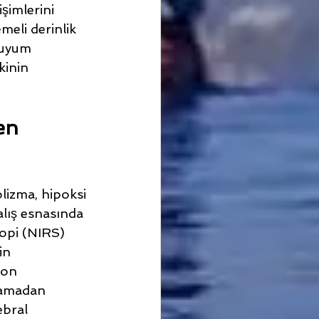
şimlerini 
meli derinlik 
 uyum 
kinin 
en 
lizma, hipoksi 
alış esnasında 
opi (NIRS) 
in 
yon 
şamadan 
ebral 