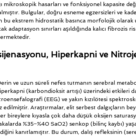
 mikroskopik hasarları ve fonksiyonel kapasite deği
almıştır. Bulgular, doğru esneme egzersizleri ve kade
erin bu ekstrem hidrostatik basınca morfolojik olarak
cak adaptasyon sınırları aşıldığında kalıcı fibrozis ris
termektedir.
ijenasyonu, Hiperkapni ve Nitroj
Derin ve uzun süreli nefes tutmanın serebral metabo
hiperkapni (karbondioksit artışı) üzerindeki etkileri d
troensefalografi (EEG) ve yakın kızılötesi spektrosk
 edilmiştir. Araştırmalar, elit serbest dalgıçların bey
r bireylere kıyasla çok daha düşük oksijen saturas
 vakalarda %35−%40 SaO2​) senkop (bilinç kaybı) ya
diğini kanıtlamıştır. Bu durum, dalış refleksinin (ser