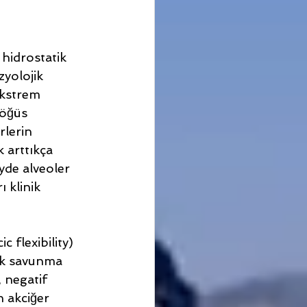
 hidrostatik 
yolojik 
ekstrem 
göğüs 
lerin 
 arttıkça 
yde alveoler 
 klinik 
c flexibility) 
tik savunma 
 negatif 
n akciğer 