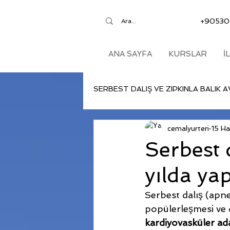
+90530
ANA SAYFA
KURSLAR
İ
SERBEST DALIŞ VE ZIPKINLA BALIK A
cemalyurteri
15 Ha
Serbest 
yılda ya
Serbest dalış (apne
popülerleşmesi ve de
kardiyovasküler ada