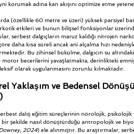
yni korumak adına kan akışını optimize etme yeteneğ
arda (özellikle 60 metre ve üzeri) yüksek parsiyel bas
rkotik etkileri ve bunun bilişsel fonksiyonlar üzerind
ular, serbest dalgıçların maruz kaldığı nitrojen nark
göre daha kısa süreli ancak ani alçalma hızı nedeniy
ermektedir. Bu zihinsel bükülme, dalgıcın su altındak
motor becerilerini yavaşlatmakta, derinlikteki emni
leksif olarak uygulanmasını zorunlu kılmaktadır.
ürel Yaklaşım ve Bedensel Dönüş
)
erbest dalış eğitim süreçlerinin nörolojik, psikolojik v
 bir şekilde nasıl dönüştürdüğü antropolojik ve biyok
Downey, 2024
) ele alınmıştır. Bu araştırmalar, serbe