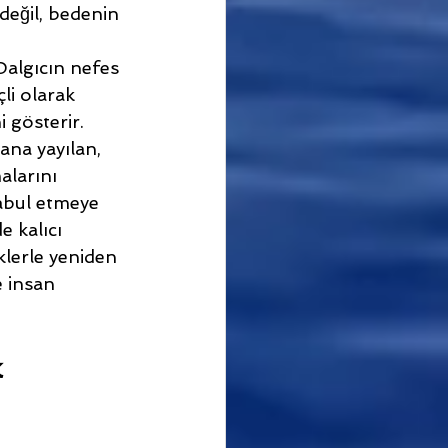
değil, bedenin 
Dalgıcın nefes 
li olarak 
i gösterir.
na yayılan, 
alarını 
kabul etmeye 
 kalıcı 
klerle yeniden 
e insan 
 