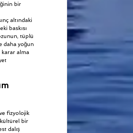
inin bir 
ınç altındaki 
eki baskısı 
ozunun, tüplü 
le daha yoğun 
i karar alma 
yet 
üm 
e fizyolojik 
ültürel bir 
st dalış 