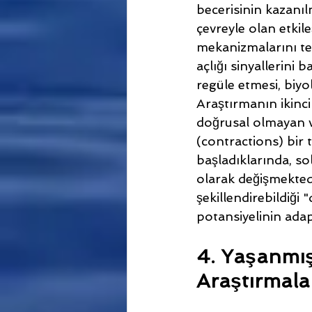
becerisinin kazanı
çevreyle olan etkil
mekanizmalarını tet
açlığı sinyallerini 
regüle etmesi, biyolo
Araştırmanın ikinc
doğrusal olmayan ve 
(contractions) bir t
başladıklarında, so
olarak değişmektedi
şekillendirebildiği
potansiyelinin ada
4. Yaşanmış
Araştırmala