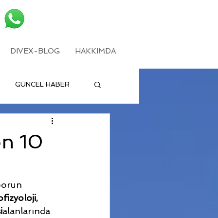
DIVEX-BLOG
HAKKIMDA
GÜNCEL HABER
on 10
porun 
fizyoloji, 
i
alanlarında 