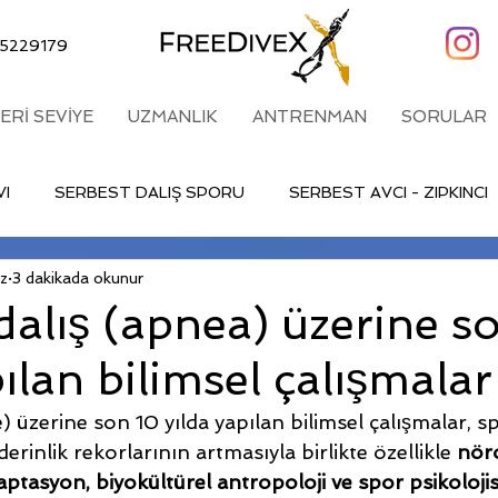
5229179
LERİ SEVİYE
UZMANLIK
ANTRENMAN
SORULAR
VI
SERBEST DALIŞ SPORU
SERBEST AVCI - ZIPKINCI
z
3 dakikada okunur
dalış (apnea) üzerine s
pılan bilimsel çalışmalar
) üzerine son 10 yılda yapılan bilimsel çalışmalar, s
rinlik rekorlarının artmasıyla birlikte özellikle 
nöro
ptasyon, biyokültürel antropoloji ve spor psikolojis