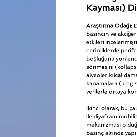
Kayması) Di
Araştırma Odağı:
 
basıncın ve akciğer
etkileri incelenmiş
derinliklerde perif
boşluğuna yönlendi
sönmesini (kollaps) 
alveoler kılcal dam
kanamalara (lung sq
verilerle ortaya k
İkinci olarak, bu çal
ile diyafram mobili
mekanizması olduğu
basınç altında yapı