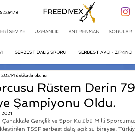
5229179
LERİ SEVİYE
UZMANLIK
ANTRENMAN
SORULAR
VI
SERBEST DALIŞ SPORU
SERBEST AVCI - ZIPKINCI
l 2021
1 dakikada okunur
orcusu Rüstem Derin 7
iye Şampiyonu Oldu.
a 2021
i Çanakkale Gençlik ve Spor Kulübü Milli Sporcum
kleştirilen TSSF serbest dalış açık su bireysel Türkiy