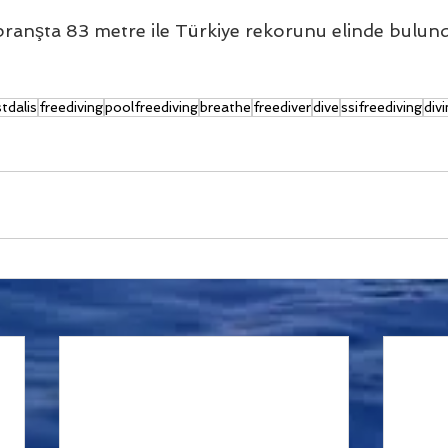
ranşta 83 metre ile Türkiye rekorunu elinde bulun
tdalis
freediving
poolfreediving
breathe
freediver
dive
ssifreediving
div