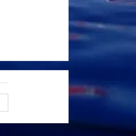
y Zeka ve Serbest
ş (Apnea): Fizyolojik
rlar, Biyomekanik ve