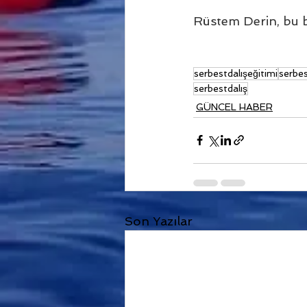
Rüstem Derin, bu b
serbestdalışeğitimi
serbes
serbestdalış
GÜNCEL HABER
Son Yazılar