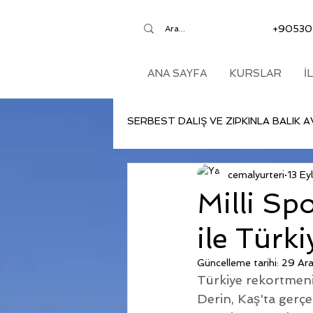
+90530
ANA SAYFA
KURSLAR
İ
SERBEST DALIŞ VE ZIPKINLA BALIK A
cemalyurteri
13 Ey
Milli Sp
ile Türk
Güncelleme tarihi:
29 Ar
Türkiye rekortmen
Derin, Kaş'ta gerçe