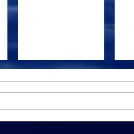
Mavi Sınırların Haritası: En
Yapa
Son Serbest Dalış Dünya
Dalı
Rekorları
Sını