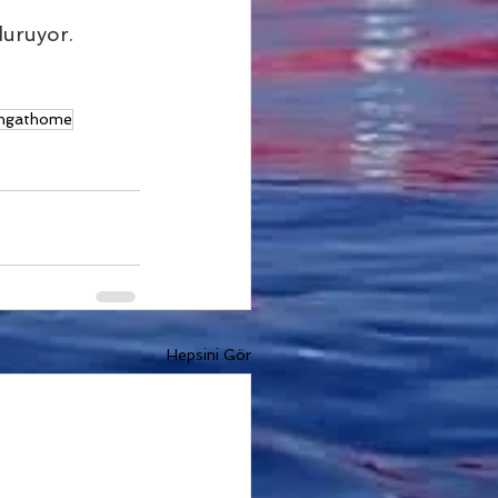
duruyor.
ingathome
Hepsini Gör