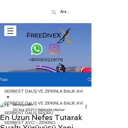
+905305229179
Yazı
SERBEST DALIŞ VE ZIPKINLA BALIK AVI
SERBEST DALIŞ VE ZIPKINLA BALIK AVI
cemalyurteri
20 Ara 2021
1 dakikada okunur
SERBEST DALIŞ SPORU
En Uzun Nefes Tutarak
SERBEST AVCI - ZIPKINCI
Sualtı Yürüyüşü Yeni