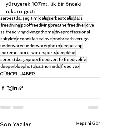
yürüyerek 107mt. lik bir önceki 
rekoru geçti.
serbestdalışeğitimi
dalış
serbestdalis
dalis
freediving
poolfreediving
breathe
freediver
dive
ssifreediving
divingathome
diveproffessional
saltylife
oceanlife
sealove
onebreath
vertigo
underwater
underwaterphoto
deepdiving
extremesports
watersports
deepblue
serbestdalış
apnea
freediverlife
freedivelife
deeperbluephoto
saltnomads
freedivex
GÜNCEL HABER
Hepsini Gör
Son Yazılar