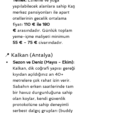
Yemek:
 Esneme ve yoga 
yapılabilecek alanlara sahip Kaş 
merkez pansiyonları ile apart 
otellerinin gecelik ortalama 
fiyatı 
110 € ile 180 
€
 arasındadır. Günlük toplam 
yeme-içme maliyeti minimum 
55 € - 75 €
 civarındadır.
📍 Kalkan (Antalya)
Sezon ve Deniz (Mayıs - Ekim):
Kalkan, dik coğrafi yapısı gereği 
kıyıdan açıldığınız an 40+ 
metrelere çok rahat izin verir. 
Sabahın erken saatlerinde tam 
bir havuz durgunluğuna sahip 
olan koylar, kendi güvenlik 
protokolüne sahip deneyimli 
serbest dalgıç grupları (buddy 