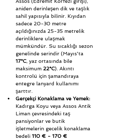
Assos (Edremit Körfezi girişi), 
aniden derinleşen dik ve taşlık 
sahil yapısıyla bilinir. Kıyıdan 
sadece 20-30 metre 
açıldığınızda 25-35 metrelik 
derinliklere ulaşmak 
mümkündür. Su sıcaklığı sezon 
genelinde serindir (Mayıs'ta 
17°C
, yaz ortasında bile 
maksimum 
22°C
). Akıntı 
kontrolü için şamandıraya 
entegre lanyard kullanımı 
şarttır.
Gerçekçi Konaklama ve Yemek:
Kadırga Koyu veya Assos Antik 
Liman çevresindeki taş 
pansiyonlar ve butik 
işletmelerin gecelik konaklama 
bedeli 
110 € - 170 €