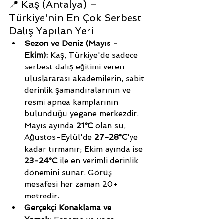
📍 Kaş (Antalya) – 
Türkiye'nin En Çok Serbest 
Dalış Yapılan Yeri
Sezon ve Deniz (Mayıs - 
Ekim):
 Kaş, Türkiye'de sadece 
serbest dalış eğitimi veren 
uluslararası akademilerin, sabit 
derinlik şamandıralarının ve 
resmi apnea kamplarının 
bulunduğu yegane merkezdir. 
Mayıs ayında 
21°C
 olan su, 
Ağustos-Eylül'de 
27-28°C
'ye 
kadar tırmanır; Ekim ayında ise 
23-24°C
 ile en verimli derinlik 
dönemini sunar. Görüş 
mesafesi her zaman 20+ 
metredir.
Gerçekçi Konaklama ve 