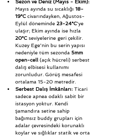
Sezon ve Deniz (Mayıs - Ekim):
Mayıs ayında su sıcaklığı 
18-
19°C
 civarındayken, Ağustos-
Eylül döneminde 
23-24°C
'ye 
ulaşır; Ekim ayında ise hızla 
20°C
 seviyelerine geri çekilir. 
Kuzey Ege'nin bu serin yapısı 
nedeniyle tüm sezonda 
5mm 
open-cell
 (açık hücreli) serbest 
dalış elbisesi kullanımı 
zorunludur. Görüş mesafesi 
ortalama 15-20 metredir.
Serbest Dalış İmkânları:
 Ticari 
sadece apnea odaklı sabit bir 
istasyon yoktur. Kendi 
şamandıra setine sahip 
bağımsız buddy grupları için 
adalar çevresindeki korunaklı 
koylar ve sığlıklar statik ve orta 