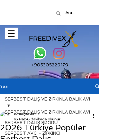
+905305229179
Yazı
SERBEST DALIŞ VE ZIPKINLA BALIK AVI
SERBEST DALIŞ VE ZIPKINLA BALIK AVI
cemalyurteri
16 Haz
6 dakikada okunur
SERBEST DALIŞ SPORU
2026 Türkiye Popüler
SERBEST AVCI - ZIPKINCI
Serbest Dalış