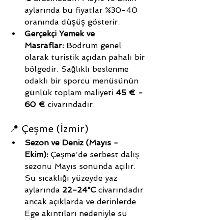
aylarında bu fiyatlar %30-40 
oranında düşüş gösterir.
Gerçekçi Yemek ve 
Masraflar:
 Bodrum genel 
olarak turistik açıdan pahalı bir 
bölgedir. Sağlıklı beslenme 
odaklı bir sporcu menüsünün 
günlük toplam maliyeti 
45 € - 
60 €
 civarındadır.
📍 Çeşme (İzmir)
Sezon ve Deniz (Mayıs - 
Ekim):
 Çeşme'de serbest dalış 
sezonu Mayıs sonunda açılır. 
Su sıcaklığı yüzeyde yaz 
aylarında 
22-24°C
 civarındadır 
ancak açıklarda ve derinlerde 
Ege akıntıları nedeniyle su 