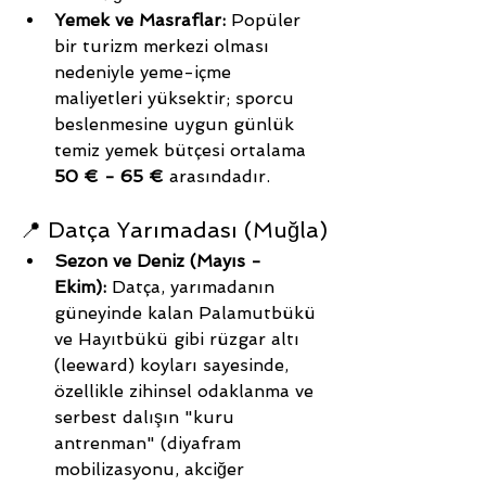
Yemek ve Masraflar:
 Popüler 
bir turizm merkezi olması 
nedeniyle yeme-içme 
maliyetleri yüksektir; sporcu 
beslenmesine uygun günlük 
temiz yemek bütçesi ortalama 
50 € - 65 €
 arasındadır.
📍 Datça Yarımadası (Muğla)
Sezon ve Deniz (Mayıs - 
Ekim):
 Datça, yarımadanın 
güneyinde kalan Palamutbükü 
ve Hayıtbükü gibi rüzgar altı 
(leeward) koyları sayesinde, 
özellikle zihinsel odaklanma ve 
serbest dalışın "kuru 
antrenman" (diyafram 
mobilizasyonu, akciğer 