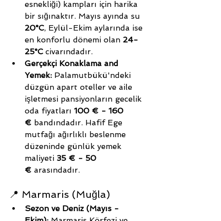
esnekliği) kampları için harika 
bir sığınaktır. Mayıs ayında su 
20°C
, Eylül-Ekim aylarında ise 
en konforlu dönemi olan 
24-
25°C
 civarındadır.
Gerçekçi Konaklama and 
Yemek:
 Palamutbükü'ndeki 
düzgün apart oteller ve aile 
işletmesi pansiyonların gecelik 
oda fiyatları 
100 € - 160 
€
 bandındadır. Hafif Ege 
mutfağı ağırlıklı beslenme 
düzeninde günlük yemek 
maliyeti 
35 € - 50 
€
 arasındadır.
📍 Marmaris (Muğla)
Sezon ve Deniz (Mayıs - 
Ekim):
 Marmaris Körfezi ve 