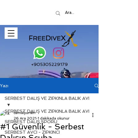
+905305229179
Yazı
SERBEST DALIŞ VE ZIPKINLA BALIK AVI
SERBEST DALIŞ VE ZIPKINLA BALIK AVI
cemalyurteri
26 Ara 2021
1 dakikada okunur
SERBEST DALIŞ SPORU
#1 Güvenlik - Serbest
SERBEST AVCI - ZIPKINCI
Dalışın Scuba