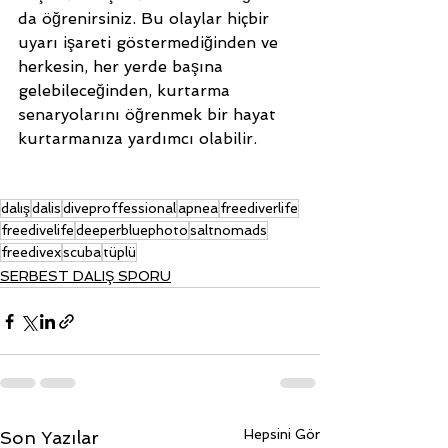
da öğrenirsiniz. Bu olaylar hiçbir 
uyarı işareti göstermediğinden ve 
herkesin, her yerde başına 
gelebileceğinden, kurtarma 
senaryolarını öğrenmek bir hayat 
kurtarmanıza yardımcı olabilir.
dalış
dalis
diveproffessional
apnea
freediverlife
freedivelife
deeperbluephoto
saltnomads
freedivex
scuba
tüplü
SERBEST DALIŞ SPORU
Hepsini Gör
Son Yazılar